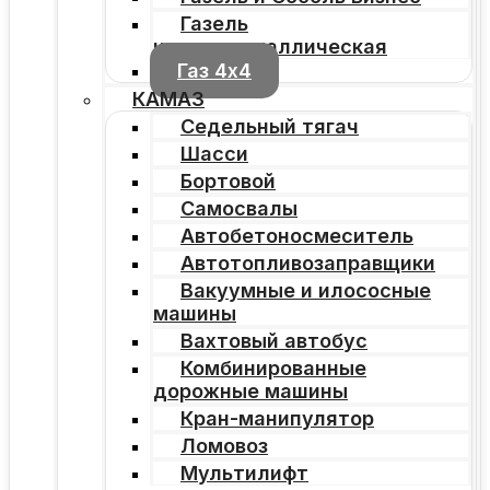
Газель
цельнометаллическая
Газ 4х4
КАМАЗ
Седельный тягач
Шасси
Бортовой
Самосвалы
Автобетоносмеситель
Автотопливозаправщики
Вакуумные и илососные
машины
Вахтовый автобус
Комбинированные
дорожные машины
Кран-манипулятор
Ломовоз
Мультилифт