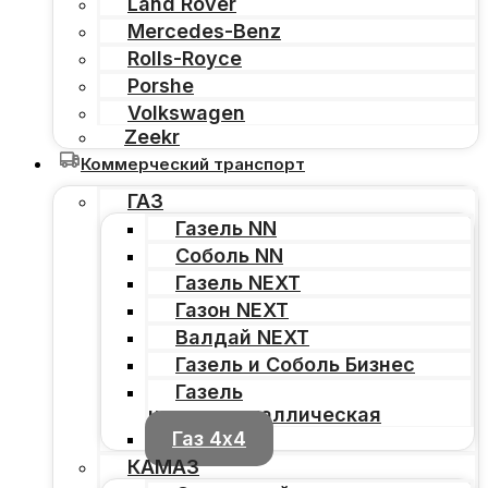
Land Rover
Mercedes-Benz
Rolls-Royce
Porshe
Volkswagen
Zeekr
Коммерческий транспорт
ГАЗ
Газель NN
Соболь NN
Газель NEXT
Газон NEXT
Валдай NEXT
Газель и Соболь Бизнес
Газель
цельнометаллическая
Газ 4х4
КАМАЗ