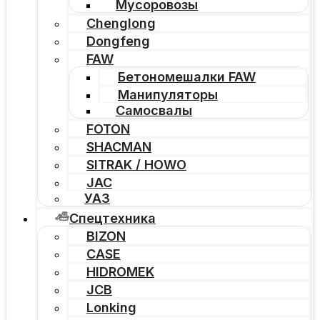
Мусоровозы
Chenglong
Dongfeng
FAW
Бетономешалки FAW
Манипуляторы
Самосвалы
FOTON
SHACMAN
SITRAK / HOWO
JAC
УАЗ
Спецтехника
BIZON
CASE
HIDROMEK
JCB
Lonking