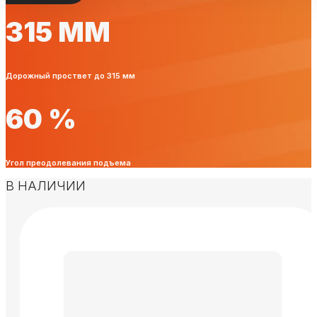
315 ММ
Дорожный проствет до 315 мм
60 %
Угол преодолевания подъема
В НАЛИЧИИ