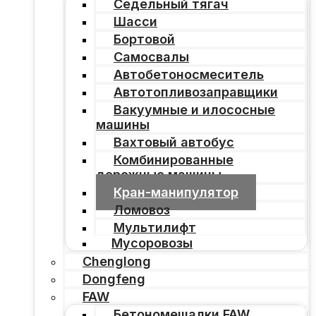
Седельный тягач
Шасси
Бортовой
Самосвалы
Автобетоносмеситель
Автотопливозаправщики
Вакуумные и илососные
машины
Вахтовый автобус
Комбинированные
дорожные машины
Кран-манипулятор
Ломовоз
Мультилифт
Мусоровозы
Chenglong
Dongfeng
FAW
Бетономешалки FAW