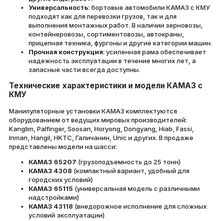
Универсальность
: бортовые автомобили КАМАЗ с КМУ
подходят как для перевозки грузов, так и для
выполнения монтажных работ. В наличии зерновозы,
контейнеровозы, сортиментовозы, автокраны,
прицепная техника, фургоны и другие категории машин.
Прочная конструкция
: усиленная рама обеспечивает
надежность эксплуатации в течение многих лет, а
запасные части всегда доступны.
Технические характеристики и модели КАМАЗ с
КМУ
Манипуляторные установки КАМАЗ комплектуются
оборудованием от ведущих мировых производителей:
Kanglim, Palfinger, Soosan, Horyong, Dongyang, Hiab, Fassi,
Inman, Hangil, HKTС, Галичанин, Unic и других. В продаже
представлены модели на шасси:
КАМАЗ 65207
(грузоподъемность до 25 тонн)
КАМАЗ 4308
(компактный вариант, удобный для
городских условий)
КАМАЗ 65115
(универсальная модель с различными
надстройками)
КАМАЗ 43118
(внедорожное исполнение для сложных
условий эксплуатации)