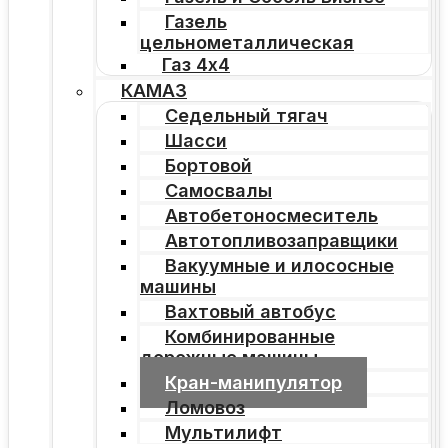
Газель
цельнометаллическая
Газ 4х4
КАМАЗ
Седельный тягач
Шасси
Бортовой
Самосвалы
Автобетоносмеситель
Автотопливозаправщики
Вакуумные и илососные
машины
Вахтовый автобус
Комбинированные
дорожные машины
Кран-манипулятор
Ломовоз
Мультилифт