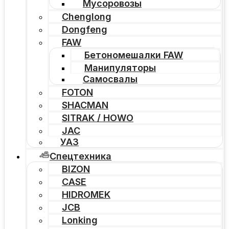
Мусоровозы
Chenglong
Dongfeng
FAW
Бетономешалки FAW
Манипуляторы
Самосвалы
FOTON
SHACMAN
SITRAK / HOWO
JAC
УАЗ
Спецтехника
BIZON
CASE
HIDROMEK
JCB
Lonking