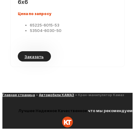
6х6
Цена по запросу
65225-6015-53
53504-6030-50
Заказать
Главная страница
»
Автомобили КАМАЗ
»
Кран-манипулятор Камаз
Лучшее
Надежное
Качественное
что мы рекомендуем