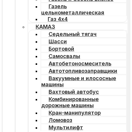
Газель
цельнометаллическая
Газ 4х4
КАМАЗ
Седельный тягач
Шасси
Бортовой
Самосвалы
Автобетоносмеситель
Автотопливозаправщики
Вакуумные и илососные
машины
Вахтовый автобус
Комбинированные
дорожные машины
Кран-манипулятор
Ломовоз
Мультилифт