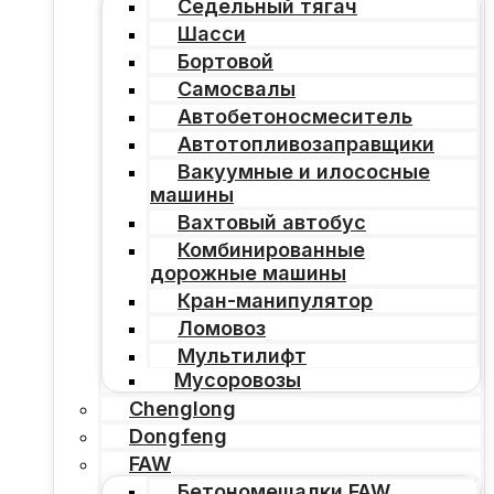
Седельный тягач
Шасси
Бортовой
Самосвалы
Автобетоносмеситель
Автотопливозаправщики
Вакуумные и илососные
машины
Вахтовый автобус
Комбинированные
дорожные машины
Кран-манипулятор
Ломовоз
Мультилифт
Мусоровозы
Chenglong
Dongfeng
FAW
Бетономешалки FAW