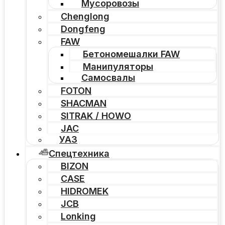
Мусоровозы
Chenglong
Dongfeng
FAW
Бетономешалки FAW
Манипуляторы
Самосвалы
FOTON
SHACMAN
SITRAK / HOWO
JAC
УАЗ
Спецтехника
BIZON
CASE
HIDROMEK
JCB
Lonking